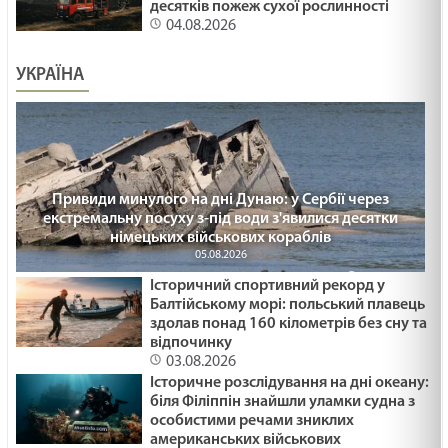
десятків пожеж сухої рослинності
04.08.2026
УКРАЇНА
Привиди минулого на дні Дунаю: у Сербії через
екстремальну посуху з-під води з'явилися десятки
німецьких військових кораблів
05.08.2026
Історичний спортивний рекорд у
Балтійському морі: польський плавець
здолав понад 160 кілометрів без сну та
відпочинку
03.08.2026
Історичне розслідування на дні океану:
біля Філіппін знайшли уламки судна з
особистими речами зниклих
американських військових