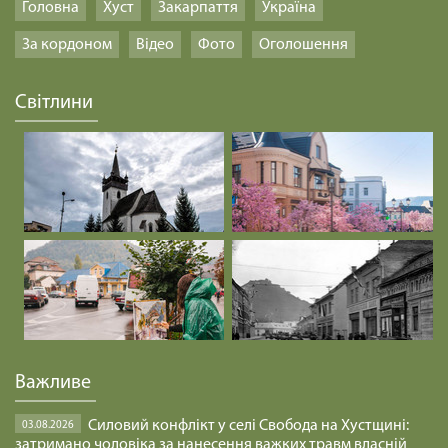
Головна
Хуст
Закарпаття
Україна
За кордоном
Відео
Фото
Оголошення
Світлини
Важливе
Силовий конфлікт у селі Свобода на Хустщині:
03.08.2026
затримано чоловіка за нанесення важких травм власній