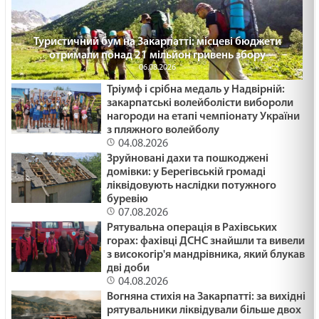
Туристичний бум на Закарпатті: місцеві бюджети
отримали понад 21 мільйон гривень збору
06.08.2026
Тріумф і срібна медаль у Надвірній:
закарпатські волейболісти вибороли
нагороди на етапі чемпіонату України
з пляжного волейболу
04.08.2026
Зруйновані дахи та пошкоджені
домівки: у Берегівській громаді
ліквідовують наслідки потужного
буревію
07.08.2026
Рятувальна операція в Рахівських
горах: фахівці ДСНС знайшли та вивели
з високогір'я мандрівника, який блукав
дві доби
04.08.2026
Вогняна стихія на Закарпатті: за вихідні
рятувальники ліквідували більше двох