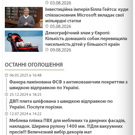
03.08.2026
Інвестиційна імперія Білла Гейтса: куди
співзасновник Microsoft вкладає свої
мільярдні статки
05.08.2026
Демографічний злам у Європі:
Кількість домашніх собак перевищила
чисельність дітей у більшості країн
09.08.2026
ОСТАННІ ОГОЛОШЕННЯ
06.05.2025 в 16:48
Фанера ламінована ФСФ з антиковзаючим покриттям з
швидкою відправкою по Україні.
25.12.2024 в 18:25
ДВП плита шліфована з швидкою відправкою по
Україні. Послуги порізки.
12.07.2024 в 14:22
Меблева плівка ПВХ для меблевих та дверних фасадів,
накладок. Ширина рулону 1400 мм. !!!Для вакуумних
пресів!!! Величезний вибір декорів мат