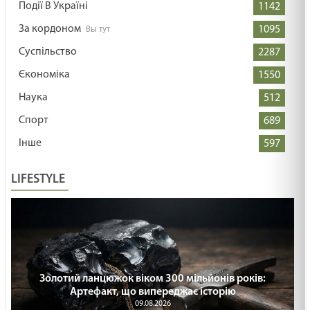
Події В Україні
1142
За кордоном
1095
Суспільство
2287
Єкономіка
1550
Наука
512
Спорт
689
Інше
597
LIFESTYLE
Золотий ланцюжок віком 300 мільйонів років:
Артефакт, що випереджає історію
09.08.2026