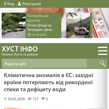
Вхід
Реєстрація
Поліцейська
Поліцейс
хроніка
хроніка
Нічна троща на
Медична п
Тячівщині: Двоє...
на Міжгірщи
09.08.2026
09.08.20
ХУСТ ІНФО
Новини Хуста та району
Кліматична аномалія в ЄС: західні
країни потерпають від рекордної
спеки та дефіциту води
30.05.2026
127
0