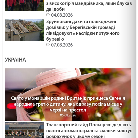
з високогір'я мандрівника, який блукав
дві доби
04.08.2026
Зруйновані дахи та пошкоджені
домівки: у Берегівській громаді
ліквідовують наслідки потужного
буревію
07.08.2026
УКРАЇНА
Свято у монаршій родині Британії: принцеса Євгенія
народила третю дитину, яка одразу посіла місце у
черзі на престол
05.08.2026
Транспортний гайд Польщею: де діють
платні автомагістралі та скільки коштує
розрахунок у цьому сезоні