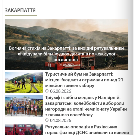
ЗАКАРПАТТЯ
Вогняна стихія на Закарпатті: за вихідні рятувальники
ліквідували більше двох десятків пожеж сухої
рослинності
04.08.2026
Туристичний бум на Закарпатті:
місцеві бюджети отримали понад 21
мільйон гривень збору
06.08.2026
Тріумф і срібна медаль у Надвірній:
закарпатські волейболісти вибороли
нагороди на етапі чемпіонату України
з пляжного волейболу
04.08.2026
Рятувальна операція в Рахівських
горах: фахівці ДСНС знайшли та вивели