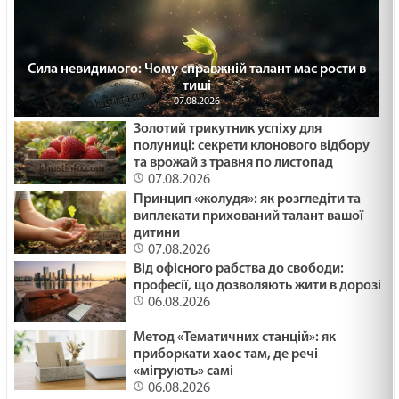
Сила невидимого: Чому справжній талант має рости в
тиші
07.08.2026
Золотий трикутник успіху для
полуниці: секрети клонового відбору
та врожай з травня по листопад
07.08.2026
Принцип «жолудя»: як розгледіти та
виплекати прихований талант вашої
дитини
07.08.2026
Від офісного рабства до свободи:
професії, що дозволяють жити в дорозі
06.08.2026
Метод «Тематичних станцій»: як
приборкати хаос там, де речі
«мігрують» самі
06.08.2026