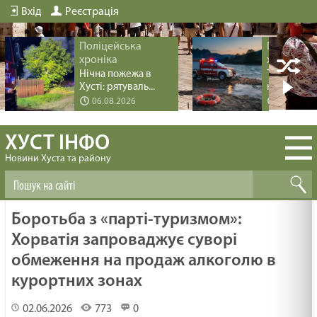
Вхід
Реєстрація
Поліцейська
Поліцейс
хроніка
хроніка
Нічна пожежа в
Трагедія пі
Хусті: рятуваль...
купання на 
06.08.2026
04.08.20
ХУСТ ІНФО
Новини Хуста та району
Боротьба з «парті-туризмом»:
Хорватія запроваджує суворі
обмеження на продаж алкоголю в
курортних зонах
02.06.2026
773
0