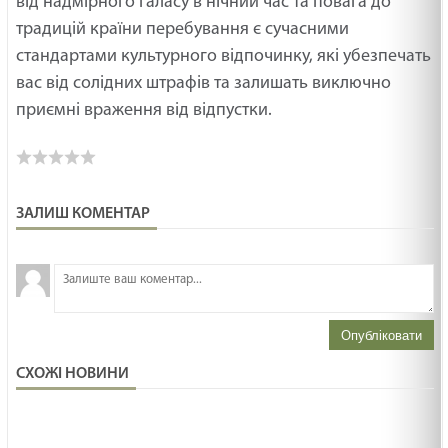
від надмірного галасу в нічний час та повага до
традицій країни перебування є сучасними
стандартами культурного відпочинку, які убезпечать
вас від солідних штрафів та залишать виключно
приємні враження від відпустки.
ЗАЛИШ КОМЕНТАР
З
н
Опубліковати
СХОЖІ НОВИНИ