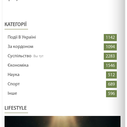
КАТЕГОРІЇ
Події В Україні
1142
За кордоном
1094
Суспільство
2283
Єкономіка
1546
Наука
512
Спорт
689
Інше
596
LIFESTYLE