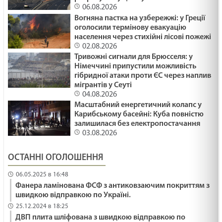
06.08.2026
Вогняна пастка на узбережжі: у Греції
оголосили термінову евакуацію
населення через стихійні лісові пожежі
02.08.2026
Тривожні сигнали для Брюсселя: у
Німеччині припустили можливість
гібридної атаки проти ЄС через наплив
мігрантів у Сеуті
04.08.2026
Масштабний енергетичний колапс у
Карибському басейні: Куба повністю
залишилася без електропостачання
03.08.2026
ОСТАННІ ОГОЛОШЕННЯ
06.05.2025 в 16:48
Фанера ламінована ФСФ з антиковзаючим покриттям з
швидкою відправкою по Україні.
25.12.2024 в 18:25
ДВП плита шліфована з швидкою відправкою по